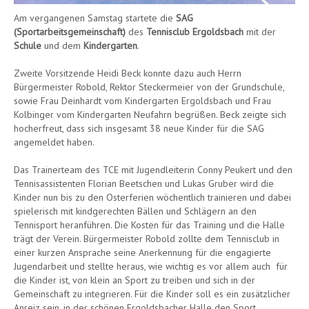
Am vergangenen Samstag startete die
SAG
(Sportarbeitsgemeinschaft)
des
Tennisclub Ergoldsbach
mit der
Schule
und dem
Kindergarten
.
Zweite Vorsitzende Heidi Beck konnte dazu auch Herrn
Bürgermeister Robold, Rektor Steckermeier von der Grundschule,
sowie Frau Deinhardt vom Kindergarten Ergoldsbach und Frau
Kolbinger vom Kindergarten Neufahrn begrüßen. Beck zeigte sich
hocherfreut, dass sich insgesamt 38 neue Kinder für die SAG
angemeldet haben.
Das Trainerteam des TCE mit Jugendleiterin Conny Peukert und den
Tennisassistenten Florian Beetschen und Lukas Gruber wird die
Kinder nun bis zu den Osterferien wöchentlich trainieren und dabei
spielerisch mit kindgerechten Bällen und Schlägern an den
Tennisport heranführen. Die Kosten für das Training und die Halle
trägt der Verein. Bürgermeister Robold zollte dem Tennisclub in
einer kurzen Ansprache seine Anerkennung für die engagierte
Jugendarbeit und stellte heraus, wie wichtig es vor allem auch für
die Kinder ist, von klein an Sport zu treiben und sich in der
Gemeinschaft zu integrieren. Für die Kinder soll es ein zusätzlicher
Anreiz sein, in der schönen Ergoldsbacher Halle den Sport