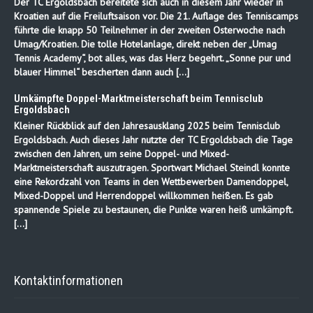
Der TC Ergoldsbach bereitete sich auch in diesem Jahr wieder in
Kroatien auf die Freiluftsaison vor. Die 21. Auflage des Tenniscamps
führte die knapp 50 Teilnehmer in der zweiten Osterwoche nach
Umag/Kroatien. Die tolle Hotelanlage, direkt neben der „Umag
Tennis Academy“, bot alles, was das Herz begehrt. „Sonne pur und
blauer Himmel“ bescherten dann auch […]
Umkämpfte Doppel-Marktmeisterschaft beim Tennisclub
Ergoldsbach
Kleiner Rückblick auf den Jahresausklang 2025 beim Tennisclub
Ergoldsbach. Auch dieses Jahr nutzte der TC Ergoldsbach die Tage
zwischen den Jahren, um seine Doppel- und Mixed-
Marktmeisterschaft auszutragen. Sportwart Michael Steindl konnte
eine Rekordzahl von Teams in den Wettbewerben Damendoppel,
Mixed-Doppel und Herrendoppel willkommen heißen. Es gab
spannende Spiele zu bestaunen, die Punkte waren heiß umkämpft.
[…]
Kontaktinformationen