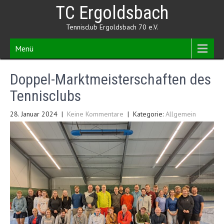
Skip
TC Ergoldsbach
to
content
Tennisclub Ergoldsbach 70 e.V.
Menü
Doppel-Marktmeisterschaften des
Tennisclubs
28. Januar 2024
|
Keine Kommentare
| Kategorie:
Allgemein