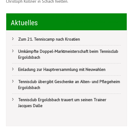
Christoph Köllner in Schach hielten.
Beitragsnavigation
Firma Beck Bau spendet an Tennisclub
Aktuelles
Winterwanderung des Tennisclubs
Zum 21. Tenniscamp nach Kroatien
Umkämpfte Doppel-Marktmeisterschaft beim Tennisclub
Ergoldsbach
Einladung zur Hauptversammlung mit Neuwahlen
Tennisclub übergibt Geschenke an Alten- und Pflegeheim
Ergoldsbach
Tennisclub Ergoldsbach trauert um seinen Trainer
Jacques Dalle