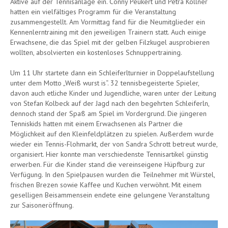
Aktive auf der Tennisanlage ein. Conny Peukert und Petra Köllner
hatten ein vielfältiges Programm für die Veranstaltung
zusammengestellt. Am Vormittag fand für die Neumitglieder ein
Kennenlerntraining mit den jeweiligen Trainern statt. Auch einige
Erwachsene, die das Spiel mit der gelben Filzkugel ausprobieren
wollten, absolvierten ein kostenloses Schnuppertraining.
Um 11 Uhr startete dann ein Schleiferlturnier in Doppelaufstellung
unter dem Motto „Weiß wurst is“. 32 tennisbegeisterte Spieler,
davon auch etliche Kinder und Jugendliche, waren unter der Leitung
von Stefan Kolbeck auf der Jagd nach den begehrten Schleiferln,
dennoch stand der Spaß am Spiel im Vordergrund. Die jüngeren
Tenniskids hatten mit einem Erwachsenen als Partner die
Möglichkeit auf den Kleinfeldplätzen zu spielen. Außerdem wurde
wieder ein Tennis-Flohmarkt, der von Sandra Schrott betreut wurde,
organisiert. Hier konnte man verschiedenste Tennisartikel günstig
erwerben. Für die Kinder stand die vereinseigene Hüpfburg zur
Verfügung. In den Spielpausen wurden die Teilnehmer mit Würstel,
frischen Brezen sowie Kaffee und Kuchen verwöhnt. Mit einem
geselligen Beisammensein endete eine gelungene Veranstaltung
zur Saisoneröffnung.