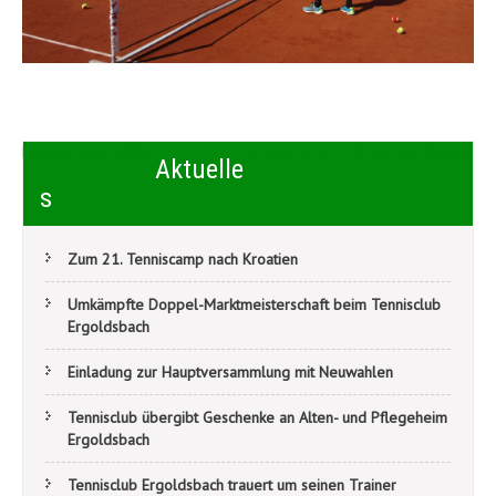
Beitragsnavigation
Hallenmeister 2015
Einladung zum Maibaumaufstellen
Aktuelle
s
Zum 21. Tenniscamp nach Kroatien
Umkämpfte Doppel-Marktmeisterschaft beim Tennisclub
Ergoldsbach
Einladung zur Hauptversammlung mit Neuwahlen
Tennisclub übergibt Geschenke an Alten- und Pflegeheim
Ergoldsbach
Tennisclub Ergoldsbach trauert um seinen Trainer