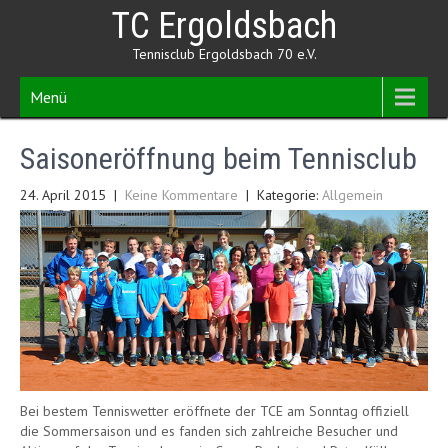
Skip
TC Ergoldsbach
to
content
Tennisclub Ergoldsbach 70 e.V.
Menü
Saisoneröffnung beim Tennisclub
24. April 2015
|
Keine Kommentare
| Kategorie:
Allgemein
Bei bestem Tenniswetter eröffnete der TCE am Sonntag offiziell
die Sommersaison und es fanden sich zahlreiche Besucher und