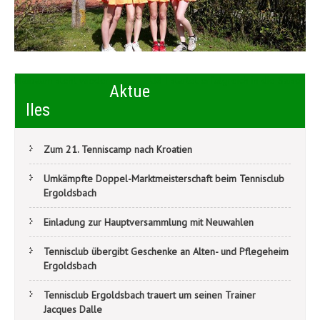
Beitragsnavigation
Maibaum steht wieder
U8 I startet erfolgreich in die Saison
Aktue
lles
Zum 21. Tenniscamp nach Kroatien
Umkämpfte Doppel-Marktmeisterschaft beim Tennisclub
Ergoldsbach
Einladung zur Hauptversammlung mit Neuwahlen
Tennisclub übergibt Geschenke an Alten- und Pflegeheim
Ergoldsbach
Tennisclub Ergoldsbach trauert um seinen Trainer
Jacques Dalle