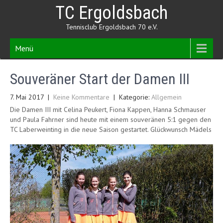
Skip
TC Ergoldsbach
to
content
Tennisclub Ergoldsbach 70 e.V.
Menü
Souveräner Start der Damen III
7. Mai 2017
|
Keine Kommentare
| Kategorie:
Allgemein
Die Damen III mit Celina Peukert, Fiona Kappen, Hanna Schmauser
und Paula Fahrner sind heute mit einem souveränen 5:1 gegen den
TC Laberweinting in die neue Saison gestartet. Glückwunsch Mädels