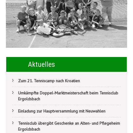
Beitragsnavigation
Sommerfest
Kinder Tenniskönig
Aktuelles
Zum 21. Tenniscamp nach Kroatien
Umkämpfte Doppel-Marktmeisterschaft beim Tennisclub
Ergoldsbach
Einladung zur Hauptversammlung mit Neuwahlen
Tennisclub übergibt Geschenke an Alten- und Pflegeheim
Ergoldsbach