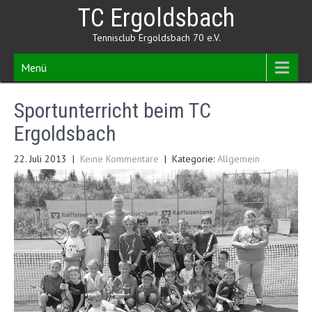
Skip
TC Ergoldsbach
to
content
Tennisclub Ergoldsbach 70 e.V.
Menü
Sportunterricht beim TC
Ergoldsbach
22. Juli 2013
|
Keine Kommentare
| Kategorie:
Allgemein