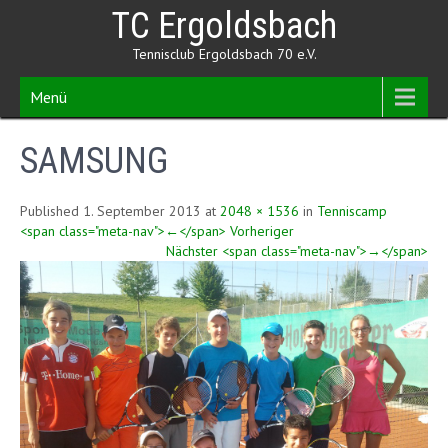
Skip
TC Ergoldsbach
to
content
Tennisclub Ergoldsbach 70 e.V.
Menü
SAMSUNG
Published 1. September 2013 at
2048 × 1536
in
Tenniscamp
<span class="meta-nav">←</span> Vorheriger
Nächster <span class="meta-nav">→</span>