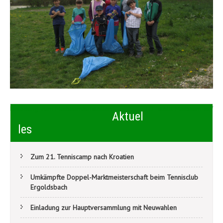
Beitragsnavigation
Einladung zum Maibaumaufstellen
TCE stellt Maibaum auf
Aktuel
les
Zum 21. Tenniscamp nach Kroatien
Umkämpfte Doppel-Marktmeisterschaft beim Tennisclub
Ergoldsbach
Einladung zur Hauptversammlung mit Neuwahlen