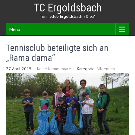
Skip
TC Ergoldsbach
to
content
Tennisclub Ergoldsbach 70 e.V.
Menü
Tennisclub beteiligte sich an
„Rama dama“
27. April 2015
|
Keine Kommentare
| Kategorie:
Allgemein