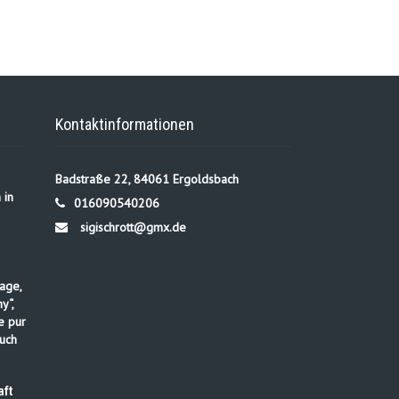
Kontaktinformationen
Badstraße 22, 84061 Ergoldsbach
 in
016090540206
sigischrott@gmx.de
age,
y“,
e pur
uch
ft