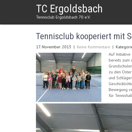
Skip
TC Ergoldsbach
to
content
Tennisclub Ergoldsbach 70 e.V.
Tennisclub kooperiert mit 
17. November 2013
|
Keine Kommentare
| Kategori
Auf Initiati
bereits zum 
Grundschulen
zu den Oster
und Schläger
Geschicklich
Bewegung verm
für Tennisha