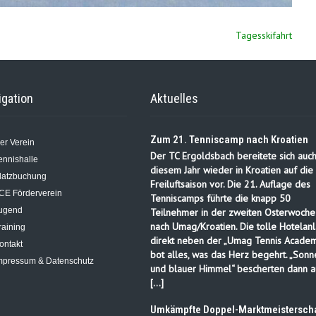
Tagesskifahrt
igation
Aktuelles
Zum 21. Tenniscamp nach Kroatien
er Verein
Der TC Ergoldsbach bereitete sich auch
ennishalle
diesem Jahr wieder in Kroatien auf die
latzbuchung
Freiluftsaison vor. Die 21. Auflage des
CE Förderverein
Tenniscamps führte die knapp 50
ugend
Teilnehmer in der zweiten Osterwoche
nach Umag/Kroatien. Die tolle Hotelanl
raining
direkt neben der „Umag Tennis Academ
ontakt
bot alles, was das Herz begehrt. „Sonn
mpressum & Datenschutz
und blauer Himmel“ bescherten dann a
[…]
Umkämpfte Doppel-Marktmeisterscha