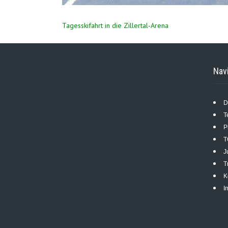
Beitragsnavigation
Tagesskifahrt in die Zillertal-Arena
Nav
D
T
P
T
J
T
K
I