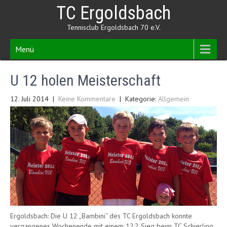
Skip
TC Ergoldsbach
to
content
Tennisclub Ergoldsbach 70 e.V.
Menü
U 12 holen Meisterschaft
12. Juli 2014
|
Keine Kommentare
| Kategorie:
Allgemein
Ergoldsbach: Die U 12 „Bambini“ des TC Ergoldsbach konnte
vergangenes Wochenende mit einem 12:2 Sieg beim TC Schierling