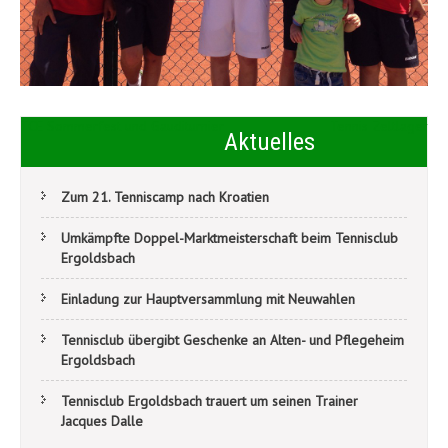
Beitragsnavigation
TCE Sommerfest und Gauditurnier
Tennis Zeltlager
Aktuelles
Zum 21. Tenniscamp nach Kroatien
Umkämpfte Doppel-Marktmeisterschaft beim Tennisclub
Ergoldsbach
Einladung zur Hauptversammlung mit Neuwahlen
Tennisclub übergibt Geschenke an Alten- und Pflegeheim
Ergoldsbach
Tennisclub Ergoldsbach trauert um seinen Trainer
Jacques Dalle