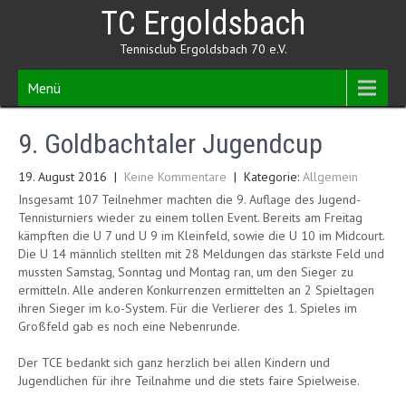
Skip
TC Ergoldsbach
to
content
Tennisclub Ergoldsbach 70 e.V.
Menü
9. Goldbachtaler Jugendcup
19. August 2016
|
Keine Kommentare
| Kategorie:
Allgemein
Insgesamt 107 Teilnehmer machten die 9. Auflage des Jugend-
Tennisturniers wieder zu einem tollen Event. Bereits am Freitag
kämpften die U 7 und U 9 im Kleinfeld, sowie die U 10 im Midcourt.
Die U 14 männlich stellten mit 28 Meldungen das stärkste Feld und
mussten Samstag, Sonntag und Montag ran, um den Sieger zu
ermitteln. Alle anderen Konkurrenzen ermittelten an 2 Spieltagen
ihren Sieger im k.o-System. Für die Verlierer des 1. Spieles im
Großfeld gab es noch eine Nebenrunde.
Der TCE bedankt sich ganz herzlich bei allen Kindern und
Jugendlichen für ihre Teilnahme und die stets faire Spielweise.