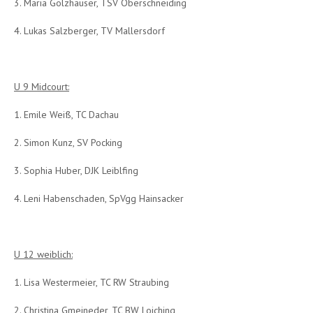
3. Maria Gölzhäuser, TSV Oberschneiding
4. Lukas Salzberger, TV Mallersdorf
U 9 Midcourt:
1. Emile Weiß, TC Dachau
2. Simon Kunz, SV Pocking
3. Sophia Huber, DJK Leiblfing
4. Leni Habenschaden, SpVgg Hainsacker
U 12 weiblich:
1. Lisa Westermeier, TC RW Straubing
2. Christina Gmeineder, TC BW Loiching