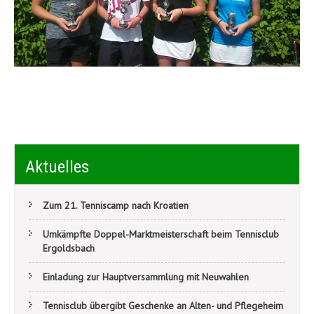
Beitragsnavigation
Sommerfest 2016 mit Blitzturnier und Endspielen
Aktuelles
Zweitägiges Tenniscamp mit Zeltlager
Zum 21. Tenniscamp nach Kroatien
Umkämpfte Doppel-Marktmeisterschaft beim Tennisclub
Ergoldsbach
Einladung zur Hauptversammlung mit Neuwahlen
Tennisclub übergibt Geschenke an Alten- und Pflegeheim