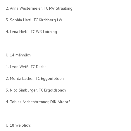
2. Anna Westermeier, TC RW Straubing
3. Sophia Hartl, TC Kirchberg i.W.
4. Lena Hiebl, TC WB Loiching
U 14 männlich:
1. Leon Weiß, TC Dachau
2. Moritz Lacher, TC Eggenfelden
3. Nico Simbürger, TC Ergoldsbach
4. Tobias Aschenbrenner, DJK Altdorf
U 18 weiblich: