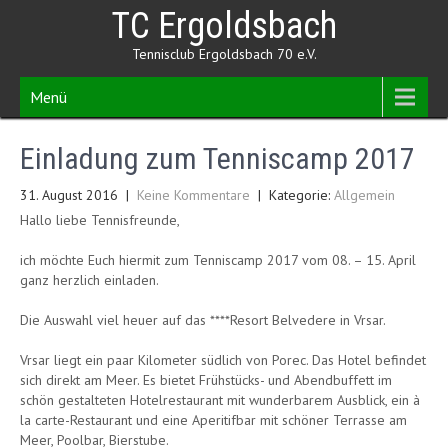
Skip
TC Ergoldsbach
to
content
Tennisclub Ergoldsbach 70 e.V.
Menü
Einladung zum Tenniscamp 2017
31. August 2016
|
Keine Kommentare
| Kategorie:
Allgemein
Hallo liebe Tennisfreunde,
ich möchte Euch hiermit zum Tenniscamp 2017 vom 08. – 15. April
ganz herzlich einladen.
Die Auswahl viel heuer auf das ****Resort Belvedere in Vrsar.
Vrsar liegt ein paar Kilometer südlich von Porec. Das Hotel befindet
sich direkt am Meer. Es bietet Frühstücks- und Abendbuffett im
schön gestalteten Hotelrestaurant mit wunderbarem Ausblick, ein à
la carte-Restaurant und eine Aperitifbar mit schöner Terrasse am
Meer, Poolbar, Bierstube.