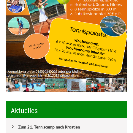
Beitragsnavigation
Zweitägiges Tenniscamp mit Zeltlager
Aktuelles
Tennisclubmitglieder beim Bergwandern
Zum 21. Tenniscamp nach Kroatien