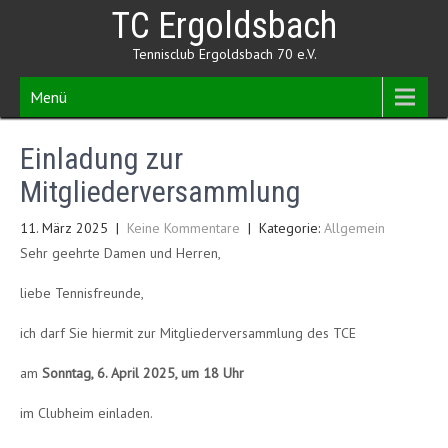
Skip
TC Ergoldsbach
to
content
Tennisclub Ergoldsbach 70 e.V.
Menü
Einladung zur
Mitgliederversammlung
11. März 2025
|
Keine Kommentare
| Kategorie:
Allgemein
Sehr geehrte Damen und Herren,
liebe Tennisfreunde,
ich darf Sie hiermit zur Mitgliederversammlung des TCE
am
Sonntag, 6. April 2025, um 18 Uhr
im Clubheim einladen.