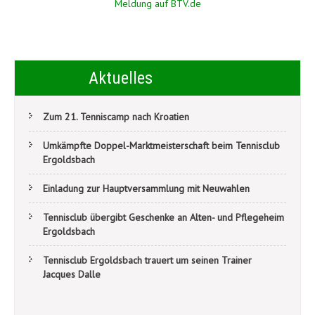
Meldung auf BTV.de
Beitragsnavigation
Tenniscamp 2013
Spende der Firma Glas Sedlmeier
Aktuelles
Zum 21. Tenniscamp nach Kroatien
Umkämpfte Doppel-Marktmeisterschaft beim Tennisclub
Ergoldsbach
Einladung zur Hauptversammlung mit Neuwahlen
Tennisclub übergibt Geschenke an Alten- und Pflegeheim
Ergoldsbach
Tennisclub Ergoldsbach trauert um seinen Trainer
Jacques Dalle