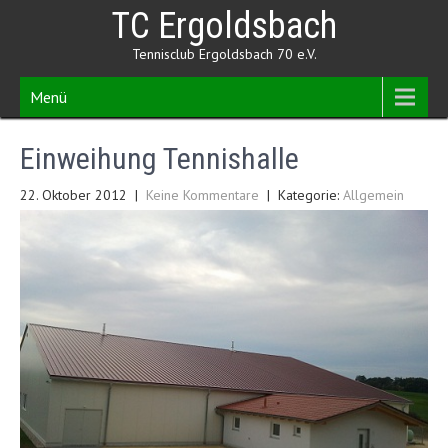
Skip
TC Ergoldsbach
to
content
Tennisclub Ergoldsbach 70 e.V.
Menü
Einweihung Tennishalle
22. Oktober 2012
|
Keine Kommentare
| Kategorie:
Allgemein