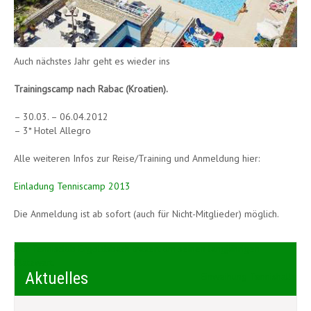
Auch nächstes Jahr geht es wieder ins
Trainingscamp nach Rabac (Kroatien).
– 30.03. – 06.04.2012
– 3* Hotel Allegro
Alle weiteren Infos zur Reise/Training und Anmeldung hier:
Einladung Tenniscamp 2013
Die Anmeldung ist ab sofort (auch für Nicht-Mitglieder) möglich.
Beitragsnavigation
Der Tennisclub Ergoldsbach trauert um seinen langjährigen
Platzwart.
Aktuelles
Einweihung Tennishalle