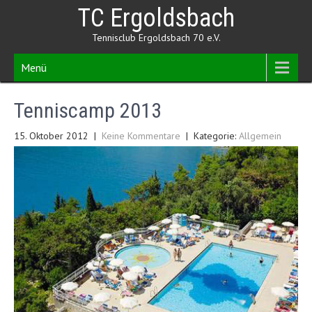
Skip
TC Ergoldsbach
to
content
Tennisclub Ergoldsbach 70 e.V.
Menü
Tenniscamp 2013
15. Oktober 2012
|
Keine Kommentare
| Kategorie:
Allgemein