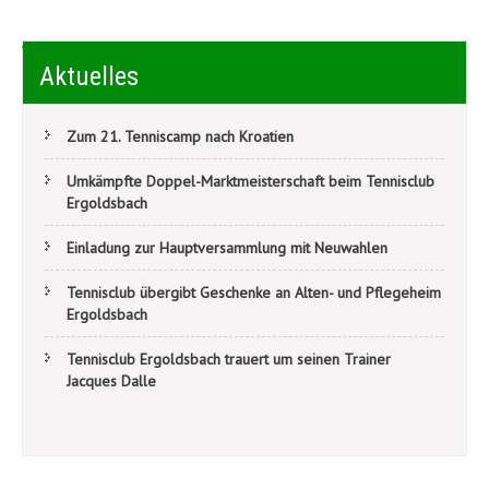
Beitragsnavigation
Winterwanderung des Tennisclubs Ergoldsbach
Aktuelles
Faschingsspaß beim Tennisclub
Zum 21. Tenniscamp nach Kroatien
Umkämpfte Doppel-Marktmeisterschaft beim Tennisclub
Ergoldsbach
Einladung zur Hauptversammlung mit Neuwahlen
Tennisclub übergibt Geschenke an Alten- und Pflegeheim
Ergoldsbach
Tennisclub Ergoldsbach trauert um seinen Trainer
Jacques Dalle