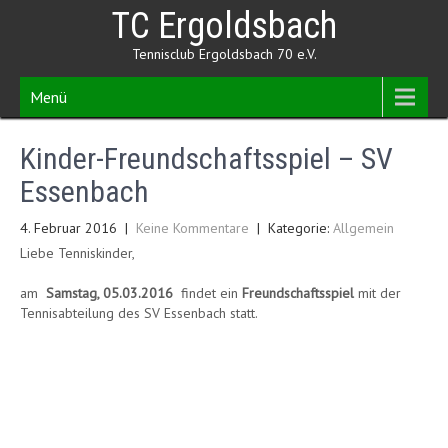
Skip
TC Ergoldsbach
to
content
Tennisclub Ergoldsbach 70 e.V.
Menü
Kinder-Freundschaftsspiel – SV
Essenbach
4. Februar 2016
|
Keine Kommentare
| Kategorie:
Allgemein
Liebe Tenniskinder,
am
Samstag, 05.03.2016
findet ein
Freundschaftsspiel
mit der
Tennisabteilung des SV Essenbach statt.