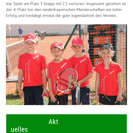
das Spiel um Platz 3 knapp mit 2:1 verloren. Insgesamt gesehen ist
der 4. Platz bei den niederbayerischen Meisterschaften ein toller
Erfolg und bestätigt erneut die gute Jugendarbeit des Vereins.
Beitragsnavigation
Ereignisreicher Spieltag
Damen 40 und Herren 40 sind Meister
Akt
uelles