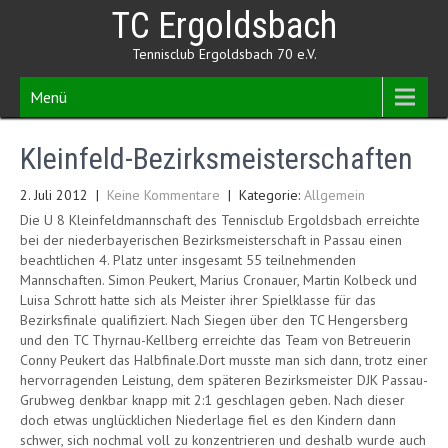
Skip
TC Ergoldsbach
to
content
Tennisclub Ergoldsbach 70 e.V.
Menü
Kleinfeld-Bezirksmeisterschaften
2. Juli 2012
|
Keine Kommentare
| Kategorie:
Allgemein
Die U 8 Kleinfeldmannschaft des Tennisclub Ergoldsbach erreichte
bei der niederbayerischen Bezirksmeisterschaft in Passau einen
beachtlichen 4. Platz unter insgesamt 55 teilnehmenden
Mannschaften. Simon Peukert, Marius Cronauer, Martin Kolbeck und
Luisa Schrott hatte sich als Meister ihrer Spielklasse für das
Bezirksfinale qualifiziert. Nach Siegen über den TC Hengersberg
und den TC Thyrnau-Kellberg erreichte das Team von Betreuerin
Conny Peukert das Halbfinale.
Dort musste man sich dann, trotz einer
hervorragenden Leistung, dem späteren Bezirksmeister DJK Passau-
Grubweg denkbar knapp mit 2:1 geschlagen geben. Nach dieser
doch etwas unglücklichen Niederlage fiel es den Kindern dann
schwer, sich nochmal voll zu konzentrieren und deshalb wurde auch