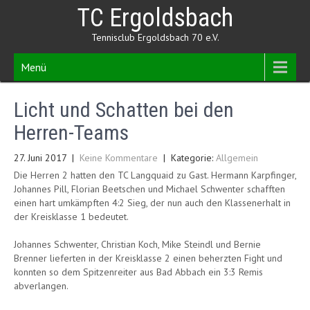
Skip
TC Ergoldsbach
to
content
Tennisclub Ergoldsbach 70 e.V.
Menü
Licht und Schatten bei den
Herren-Teams
27. Juni 2017
|
Keine Kommentare
| Kategorie:
Allgemein
Die Herren 2 hatten den TC Langquaid zu Gast. Hermann Karpfinger,
Johannes Pill, Florian Beetschen und Michael Schwenter schafften
einen hart umkämpften 4:2 Sieg, der nun auch den Klassenerhalt in
der Kreisklasse 1 bedeutet.
Johannes Schwenter, Christian Koch, Mike Steindl und Bernie
Brenner lieferten in der Kreisklasse 2 einen beherzten Fight und
konnten so dem Spitzenreiter aus Bad Abbach ein 3:3 Remis
abverlangen.