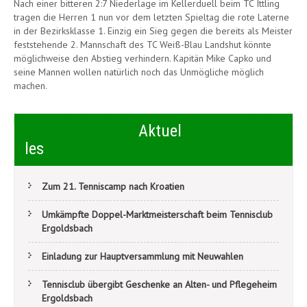
Nach einer bitteren 2:7 Niederlage im Kellerduell beim TC Ittling
tragen die Herren 1 nun vor dem letzten Spieltag die rote Laterne
in der Bezirksklasse 1. Einzig ein Sieg gegen die bereits als Meister
feststehende 2. Mannschaft des TC Weiß-Blau Landshut könnte
möglichweise den Abstieg verhindern. Kapitän Mike Capko und
seine Mannen wollen natürlich noch das Unmögliche möglich
machen.
Beitragsnavigation
Damenmannschaften siegreich
Juniorinnen auf Meisterkurs
Aktuel
les
Zum 21. Tenniscamp nach Kroatien
Umkämpfte Doppel-Marktmeisterschaft beim Tennisclub
Ergoldsbach
Einladung zur Hauptversammlung mit Neuwahlen
Tennisclub übergibt Geschenke an Alten- und Pflegeheim
Ergoldsbach