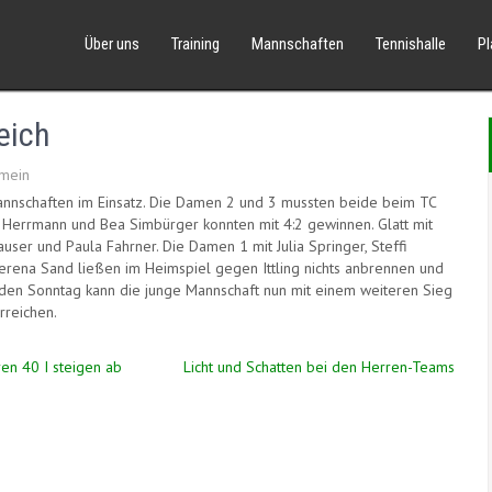
Über uns
Training
Mannschaften
Tennishalle
P
eich
mein
schaften im Einsatz. Die Damen 2 und 3 mussten beide beim TC
ina Herrmann und Bea Simbürger konnten mit 4:2 gewinnen. Glatt mit
user und Paula Fahrner. Die Damen 1 mit Julia Springer, Steffi
Verena Sand ließen im Heimspiel gegen Ittling nichts anbrennen und
en Sonntag kann die junge Mannschaft nun mit einem weiteren Sieg
rreichen.
en 40 I steigen ab
Licht und Schatten bei den Herren-Teams