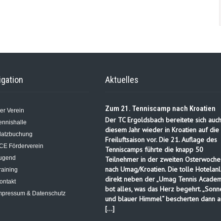
igation
Aktuelles
Zum 21. Tenniscamp nach Kroatien
er Verein
Der TC Ergoldsbach bereitete sich auch
ennishalle
diesem Jahr wieder in Kroatien auf die
latzbuchung
Freiluftsaison vor. Die 21. Auflage des
CE Förderverein
Tenniscamps führte die knapp 50
ugend
Teilnehmer in der zweiten Osterwoche
nach Umag/Kroatien. Die tolle Hotelanl
raining
direkt neben der „Umag Tennis Academ
ontakt
bot alles, was das Herz begehrt. „Sonn
mpressum & Datenschutz
und blauer Himmel“ bescherten dann a
[…]