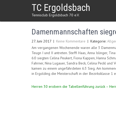
Skip
TC Ergoldsbach
to
content
Tennisclub Ergoldsbach 70 e.V.
Damenmannschaften siegr
27. Juni 2017
|
Keine Kommentare
| Kategorie:
Allge
Am vergangenen Wochenende waren alle 3 Damenmann
Teugn I und II antreten. Steffi Haas, Anna Islinger, T
6:0 siegten Celina Peukert, Fiona Kappen, Hanna Schma
Fahrner, Nina Lugauer, Sandra Beck, Celina Peckl und 
kamen zu einem ungefährdeten 6:3 Sieg. Am kommend
in Ergolding die Meisterschaft in der Bezirksklasse 1 e
Beitragsnavigation
Herren 30 erobern die Tabellenführung zurück – Herr