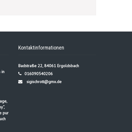
Kontaktinformationen
Badstraße 22, 84061 Ergoldsbach
 in
016090540206
sigischrott@gmx.de
age,
y“,
e pur
uch