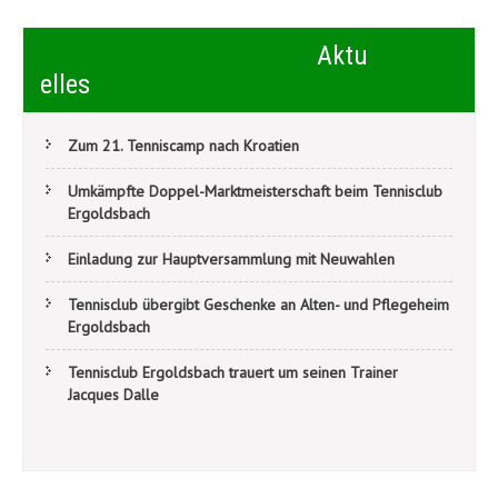
Beitragsnavigation
Tennisclub war im Trainingslager in Kroatien
Schleiferlturnier
Aktu
elles
Zum 21. Tenniscamp nach Kroatien
Umkämpfte Doppel-Marktmeisterschaft beim Tennisclub
Ergoldsbach
Einladung zur Hauptversammlung mit Neuwahlen
Tennisclub übergibt Geschenke an Alten- und Pflegeheim
Ergoldsbach
Tennisclub Ergoldsbach trauert um seinen Trainer
Jacques Dalle