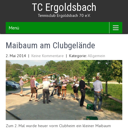
Skip
TC Ergoldsbach
to
content
Tennisclub Ergoldsbach 70 e.V.
Menü
Maibaum am Clubgelände
2. Mai 2014
|
Keine Kommentare
| Kategorie:
Allgemein
Zum 2. Mal wurde heuer vorm Clubheim ein kleiner Maibaum