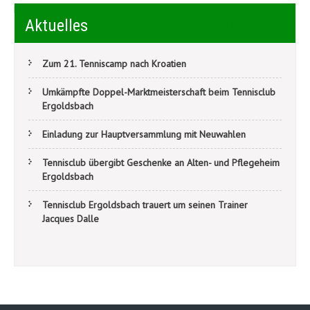
Beitragsnavigation
Erfolgreicher Saisonauftakt für den Tennis-Nachwuchs
Aktuelles
Förderverein überreicht Spende
Zum 21. Tenniscamp nach Kroatien
Umkämpfte Doppel-Marktmeisterschaft beim Tennisclub
Ergoldsbach
Einladung zur Hauptversammlung mit Neuwahlen
Tennisclub übergibt Geschenke an Alten- und Pflegeheim
Ergoldsbach
Tennisclub Ergoldsbach trauert um seinen Trainer
Jacques Dalle