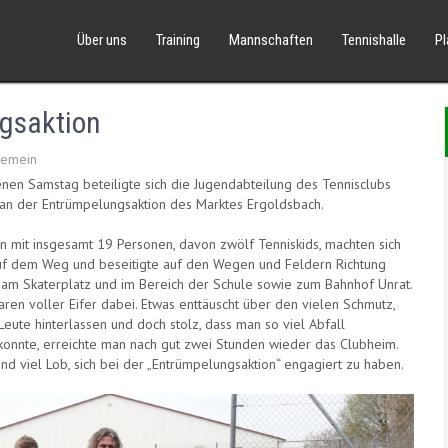
Über uns
Training
Mannschaften
Tennishalle
P
gsaktion
gemein
en Samstag beteiligte sich die Jugendabteilung des Tennisclubs
an der Entrümpelungsaktion des Marktes Ergoldsbach.
 mit insgesamt 19 Personen, davon zwölf Tenniskids, machten sich
f dem Weg und beseitigte auf den Wegen und Feldern Richtung
 am Skaterplatz und im Bereich der Schule sowie zum Bahnhof Unrat.
ren voller Eifer dabei. Etwas enttäuscht über den vielen Schmutz,
eute hinterlassen und doch stolz, dass man so viel Abfall
onnte, erreichte man nach gut zwei Stunden wieder das Clubheim.
d viel Lob, sich bei der „Entrümpelungsaktion“ engagiert zu haben.