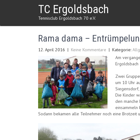
Skip
TC Ergoldsbach
to
content
Tennisclub Ergoldsbach 70 e.V.
Rama dama – Entrümpelun
12. April 2016
|
Keine Kommentare
| Kategorie:
All
Am vergangen
Ergoldsbach 
Zwei Gruppen
um 10 Uhr au
Siegensdorf,
Die Kinder wa
den manche L
einsammeln k
Sodann bekamen alle Teilnehmer noch eine Brotzeit un