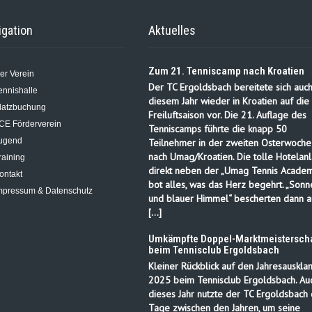
igation
Aktuelles
Zum 21. Tenniscamp nach Kroatien
er Verein
Der TC Ergoldsbach bereitete sich auch
ennishalle
diesem Jahr wieder in Kroatien auf die
latzbuchung
Freiluftsaison vor. Die 21. Auflage des
CE Förderverein
Tenniscamps führte die knapp 50
ugend
Teilnehmer in der zweiten Osterwoche
nach Umag/Kroatien. Die tolle Hotelanl
raining
direkt neben der „Umag Tennis Academ
ontakt
bot alles, was das Herz begehrt. „Sonn
mpressum & Datenschutz
und blauer Himmel“ bescherten dann a
[…]
Umkämpfte Doppel-Marktmeisterscha
beim Tennisclub Ergoldsbach
Kleiner Rückblick auf den Jahresauskla
2025 beim Tennisclub Ergoldsbach. Au
dieses Jahr nutzte der TC Ergoldsbach 
Tage zwischen den Jahren, um seine