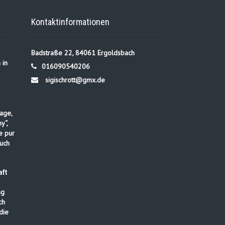
Kontaktinformationen
Badstraße 22, 84061 Ergoldsbach
 in
016090540206
sigischrott@gmx.de
age,
y“,
e pur
uch
ft
ng
ch
die