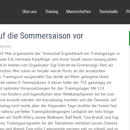
Über uns
Training
Mannschaften
Tennishalle
P
uf die Sommersaison vor
gemein
0. Mal organisierte der Tennisclub Ergoldsbach ein Trainingslager in
chael Ertl, Hermann Karpfinger und Armin Gnadl waren bislang jedes
 er hielten von Organisator Sigi Schrott ein Erinnerungs-Shirt als
eschön. Wie schon im Vorjahr wurde Porec an der kroatischen
ls Trainingsort ausgewählt. Das direkt am Meer gelegene Hotel
mit seinen 8 Tennisplätzen, 4 davon hatte der TCE ganztägig zur
ot optimale Voraussetzungen für das Trainingslager. Mit 119
 von Kindern und Jugendlichen über Wettkampfspieler bis hin zum
kord erreicht werden. Am Karsamstag machten sich die Tennisler auf
etag noch leicht, aber die folgenden Tage strahlte die Sonne fast
ahezu perfekte Trainingsbedingungen. Lediglich der teils böige
m um Steffi Alfery, Jasmin Reitbauer, Ralf Bartl, Tina Brandl und Sigi
ives Trainingsprogramm für die Teilnehmer einfallen lassen. Daniela
gen und Abend. Eine tolle Campwoche verging viel zu schnell und so