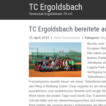
Skip
TC Ergoldsbach
to
content
Tennisclub Ergoldsbach 70 e.V.
TC Ergoldsbach bereitete a
15. April 2015
|
Keine Kommentare
| Kategorie:
All
Bereits zum 1
Kroatien. Mi
Mal dabei und
kleines Dank
Adriaküste a
Laguna Park 
Verfügung, b
Teilnehmern,
Freizeitspieler, konnte heuer ein neuer Teilnehmerre
den Weg in Richtung Süden. Zwar regnete es am Anreis
ausnahmslos vom wolkenlosen Himmel und sorgte für n
Wind störte die ersten Tage noch leicht. Das Trainertea
Schrott hatte sich ein abwechslungsreiches und intens
Bartl leitete die regenerativen Laufeinheiten am Mor