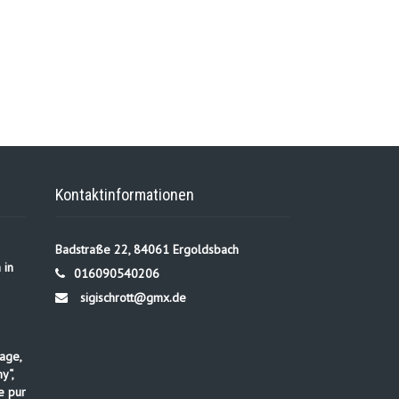
Kontaktinformationen
Badstraße 22, 84061 Ergoldsbach
 in
016090540206
sigischrott@gmx.de
age,
y“,
e pur