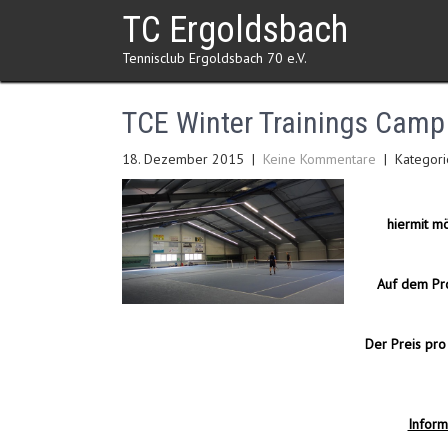
Skip
TC Ergoldsbach
to
content
Tennisclub Ergoldsbach 70 e.V.
TCE Winter Trainings Camp
18. Dezember 2015
|
Keine Kommentare
| Kategori
hiermit m
Auf dem Pro
Der Preis pro
Inform