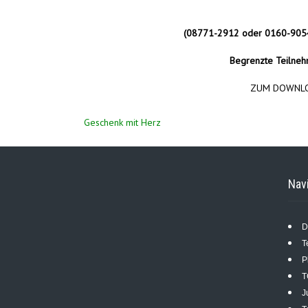
(08771-2912 oder 0160-9054
Begrenzte Teilnehm
ZUM DOWNLO
Beitragsnavigation
Geschenk mit Herz
Nav
D
T
P
T
J