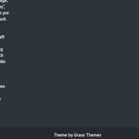
age,
y“,
e pur
uch
ft
ng
ch
die
den
n
Theme by Grace Themes