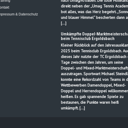
nach Umag/Kroatien. Die tolle Hotelanl
raining
direkt neben der „Umag Tennis Academ
ontakt
bot alles, was das Herz begehrt. „Sonn
mpressum & Datenschutz
und blauer Himmel“ bescherten dann a
[…]
Umkämpfte Doppel-Marktmeisterscha
beim Tennisclub Ergoldsbach
Kleiner Rückblick auf den Jahresauskla
2025 beim Tennisclub Ergoldsbach. Au
dieses Jahr nutzte der TC Ergoldsbach 
Tage zwischen den Jahren, um seine
Doppel- und Mixed-Marktmeisterschaft
auszutragen. Sportwart Michael Steindl
konnte eine Rekordzahl von Teams in 
Wettbewerben Damendoppel, Mixed-
Doppel und Herrendoppel willkomme
heißen. Es gab spannende Spiele zu
bestaunen, die Punkte waren heiß
umkämpft. […]