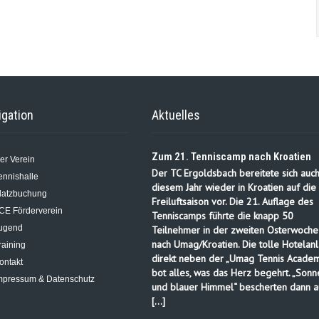
igation
Aktuelles
Zum 21. Tenniscamp nach Kroatien
er Verein
Der TC Ergoldsbach bereitete sich auch
ennishalle
diesem Jahr wieder in Kroatien auf die
latzbuchung
Freiluftsaison vor. Die 21. Auflage des
CE Förderverein
Tenniscamps führte die knapp 50
ugend
Teilnehmer in der zweiten Osterwoche
nach Umag/Kroatien. Die tolle Hotelanl
raining
direkt neben der „Umag Tennis Academ
ontakt
bot alles, was das Herz begehrt. „Sonn
mpressum & Datenschutz
und blauer Himmel“ bescherten dann a
[…]