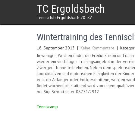
Skip
TC Ergoldsbach
to
content
Tennisclub Ergoldsbach 70 e.V.
Wintertraining des Tennisc
18. September 2013
|
Keine Kommentare
| Kategor
In wenigen Wochen endet die Freiluftsaison und dann
wieder ein vielfältiges Trainingsangebot in der verei
Zwergerl-Tennis teilnehmen. Neben dem spielerische
koordinativen und motorischen Fähigkeiten der Kinder
egal ob Anfänger oder Fortgeschrittene, werden wie
findet wöchentlich statt und wird von einem qualifizi
bei Sigi Schrott unter 08771/2912
Beitragsnavigation
Tenniscamp