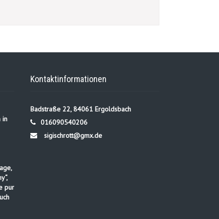
Kontaktinformationen
Badstraße 22, 84061 Ergoldsbach
 in
016090540206
sigischrott@gmx.de
age,
y“,
e pur
uch