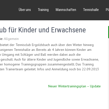
Über uns
Training
Mannschaften
Tennishalle
P
lub für Kinder und Erwachsene
ie:
Allgemein
 bietet der Tennisclub Ergoldsbach auch über den Winter hinweg
nseigenen Tennishalle an. Bereits ab 4 Jahren können Kinder am
n Umgang mit Schläger und Ball werden dabei auch die
 geschult. Auch für ältere Kinder und Jugendliche sowie Erwachsene,
der homogene Trainingsgruppen zusammengestellt. Das Training
erten Trainerteam geleitet. Infos und Anmeldung noch bis 22.09.2013
Neuer Wintertrainingsplan – Update