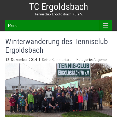
Skip
TC Ergoldsbach
to
content
Tennisclub Ergoldsbach 70 e.V.
Menü
Winterwanderung des Tennisclub
Ergoldsbach
18. Dezember 2014
|
Keine Kommentare
| Kategorie:
Allgemein