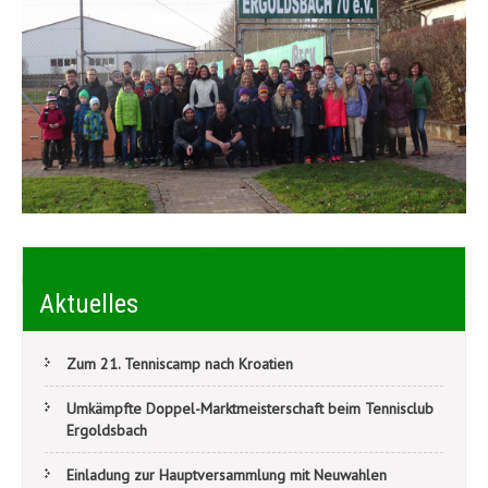
Beitragsnavigation
TC Ergoldsbach unterstützt Weihnachtspäckchen-Aktion „Geschenk
mit Herz“
Aktuelles
Silvester
Zum 21. Tenniscamp nach Kroatien
Umkämpfte Doppel-Marktmeisterschaft beim Tennisclub
Ergoldsbach
Einladung zur Hauptversammlung mit Neuwahlen