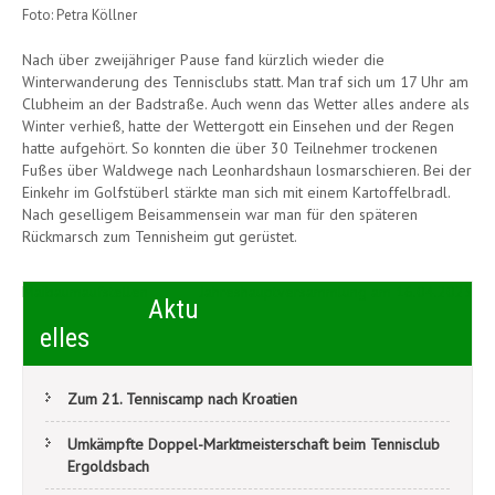
Foto: Petra Köllner
Nach über zweijähriger Pause fand kürzlich wieder die
Winterwanderung des Tennisclubs statt. Man traf sich um 17 Uhr am
Clubheim an der Badstraße. Auch wenn das Wetter alles andere als
Winter verhieß, hatte der Wettergott ein Einsehen und der Regen
hatte aufgehört. So konnten die über 30 Teilnehmer trockenen
Fußes über Waldwege nach Leonhardshaun losmarschieren. Bei der
Einkehr im Golfstüberl stärkte man sich mit einem Kartoffelbradl.
Nach geselligem Beisammensein war man für den späteren
Rückmarsch zum Tennisheim gut gerüstet.
Beitragsnavigation
Maibaumaufstellen
Jahreshauptversammlung am 16.04.2023
Aktu
elles
Zum 21. Tenniscamp nach Kroatien
Umkämpfte Doppel-Marktmeisterschaft beim Tennisclub
Ergoldsbach