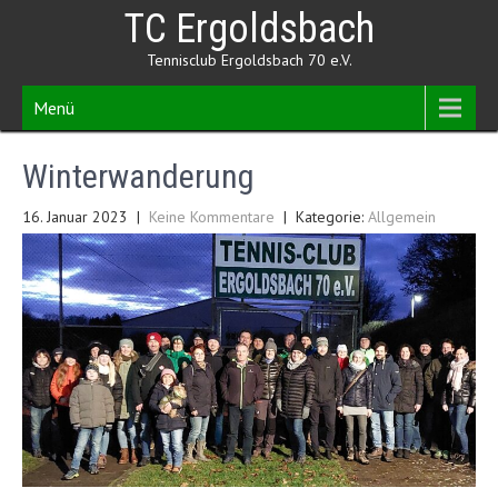
Skip
TC Ergoldsbach
to
content
Tennisclub Ergoldsbach 70 e.V.
Menü
Winterwanderung
16. Januar 2023
|
Keine Kommentare
| Kategorie:
Allgemein