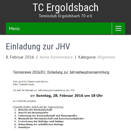
Skip
TC Ergoldsbach
to
content
Tennisclub Ergoldsbach 70 e.V.
Menü
Einladung zur JHV
8. Februar 2016
|
Keine Kommentare
| Kategorie:
Allgemein