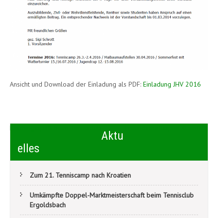
Ansicht und Download der Einladung als PDF:
Einladung JHV 2016
Beitragsnavigation
Faschingsspaß beim Tennisclub
Freundschaftsspiel Kleinfeld
Aktu
elles
Zum 21. Tenniscamp nach Kroatien
Umkämpfte Doppel-Marktmeisterschaft beim Tennisclub
Ergoldsbach