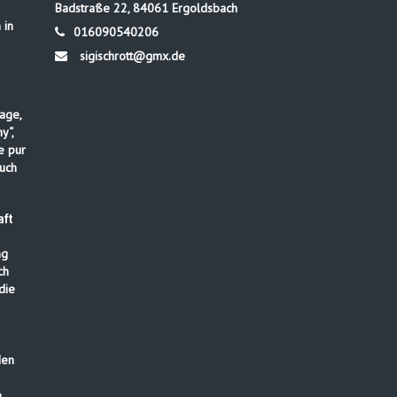
Badstraße 22, 84061 Ergoldsbach
 in
016090540206
sigischrott@gmx.de
age,
y“,
e pur
uch
ft
ng
ch
die
den
n