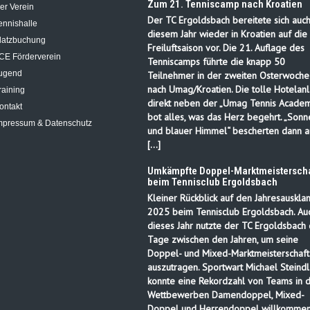
Zum 21. Tenniscamp nach Kroatien
er Verein
Der TC Ergoldsbach bereitete sich auch
ennishalle
diesem Jahr wieder in Kroatien auf die
latzbuchung
Freiluftsaison vor. Die 21. Auflage des
CE Förderverein
Tenniscamps führte die knapp 50
ugend
Teilnehmer in der zweiten Osterwoche
nach Umag/Kroatien. Die tolle Hotelanl
raining
direkt neben der „Umag Tennis Academ
ontakt
bot alles, was das Herz begehrt. „Sonn
mpressum & Datenschutz
und blauer Himmel“ bescherten dann a
[…]
Umkämpfte Doppel-Marktmeisterscha
beim Tennisclub Ergoldsbach
Kleiner Rückblick auf den Jahresauskla
2025 beim Tennisclub Ergoldsbach. Au
dieses Jahr nutzte der TC Ergoldsbach 
Tage zwischen den Jahren, um seine
Doppel- und Mixed-Marktmeisterschaft
auszutragen. Sportwart Michael Steindl
konnte eine Rekordzahl von Teams in 
Wettbewerben Damendoppel, Mixed-
Doppel und Herrendoppel willkomme