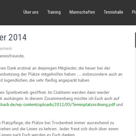
Über uns
Training
Mannschaften
Tennishalle
P
er 2014
gemein
Tennisfreunde,
hen Dank erstmal an diejenigen Mitglieder, die heuer bei der
tandsetzung der Plätze mitgeholfen haben …..insbesondere auch an
d Jugendlichen, die sehr fleißig angepackt haben.
nen Spielbetrieb geöffnet. Im Clubheim werden dann wieder
 3-6 aushängen. In diesem Zusammenhang möchte ich Euch auch auf
sbach.de/
wp-content/uploads/2012/05/
Tennisplatzordnung.pdf
und
en Platzpflege, die Plätze bei Trockenheit immer ausreichend zu
ehen und die Linien zu kehren. Jeder freut sich doch über einen
r/-innen nach Euch werden es Euch danken.