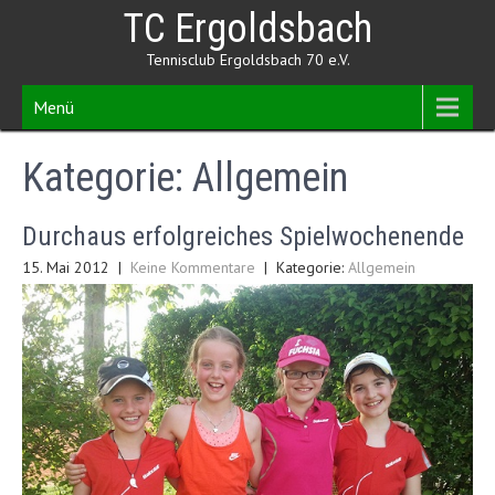
Skip
TC Ergoldsbach
to
content
Tennisclub Ergoldsbach 70 e.V.
Menü
Kategorie:
Allgemein
Durchaus erfolgreiches Spielwochenende
15. Mai 2012
|
Keine Kommentare
| Kategorie:
Allgemein