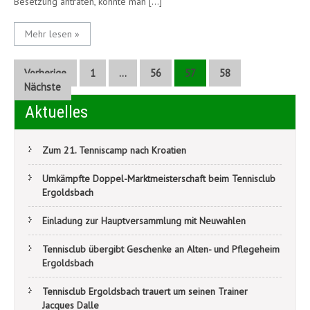
Besetzung antraten, konnte man […]
Mehr lesen »
Beitragsnavigation
Vorherige
1
…
56
57
58
Nächste
Aktuelles
Zum 21. Tenniscamp nach Kroatien
Umkämpfte Doppel-Marktmeisterschaft beim Tennisclub
Ergoldsbach
Einladung zur Hauptversammlung mit Neuwahlen
Tennisclub übergibt Geschenke an Alten- und Pflegeheim
Ergoldsbach
Tennisclub Ergoldsbach trauert um seinen Trainer
Jacques Dalle