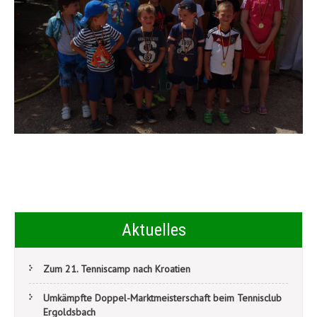
Beitragsnavigation
Tenniscamp mit Zeltlager
Goldbachtaler Jugendcup
Aktuelles
Zum 21. Tenniscamp nach Kroatien
Umkämpfte Doppel-Marktmeisterschaft beim Tennisclub
Ergoldsbach