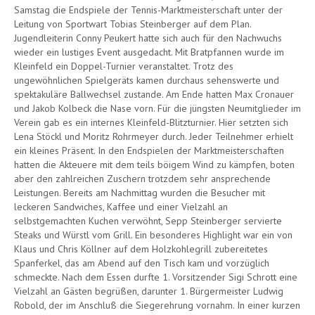
Samstag die Endspiele der Tennis-Marktmeisterschaft unter der
Leitung von Sportwart Tobias Steinberger auf dem Plan.
Jugendleiterin Conny Peukert hatte sich auch für den Nachwuchs
wieder ein lustiges Event ausgedacht. Mit Bratpfannen wurde im
Kleinfeld ein Doppel-Turnier veranstaltet. Trotz des
ungewöhnlichen Spielgeräts kamen durchaus sehenswerte und
spektakuläre Ballwechsel zustande. Am Ende hatten Max Cronauer
und Jakob Kolbeck die Nase vorn. Für die jüngsten Neumitglieder im
Verein gab es ein internes Kleinfeld-Blitzturnier. Hier setzten sich
Lena Stöckl und Moritz Rohrmeyer durch. Jeder Teilnehmer erhielt
ein kleines Präsent. In den Endspielen der Marktmeisterschaften
hatten die Akteuere mit dem teils böigem Wind zu kämpfen, boten
aber den zahlreichen Zuschern trotzdem sehr ansprechende
Leistungen. Bereits am Nachmittag wurden die Besucher mit
leckeren Sandwiches, Kaffee und einer Vielzahl an
selbstgemachten Kuchen verwöhnt, Sepp Steinberger servierte
Steaks und Würstl vom Grill. Ein besonderes Highlight war ein von
Klaus und Chris Köllner auf dem Holzkohlegrill zubereitetes
Spanferkel, das am Abend auf den Tisch kam und vorzüglich
schmeckte. Nach dem Essen durfte 1. Vorsitzender Sigi Schrott eine
Vielzahl an Gästen begrüßen, darunter 1. Bürgermeister Ludwig
Robold, der im Anschluß die Siegerehrung vornahm. In einer kurzen