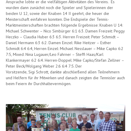
Ansprache lobte er die vielfältigen Aktivitäten des Vereins. Es
wurden dann zunächst noch die Spieler und Spielerinnen der
beiden U 12, sowie der Knaben 14 II geehrt, die heuer die
Meisterschaft einfahren konnten. Die Endspiele der Tennis-
Marktmeisterschaften brachten folgende Ergebnisse: Knaben U 14:
Michael Schwenter – Nico Simbürger 6:1 6:3. Damen Freizeit: Peggy
Heczko – Claudia Huber 6:3 6:3. Herren Freizeit: Peter Schmidt –
Daniel Hermann 6:3 6:2. Damen Einzel: Rike Heitzer – Esther
Schmidt 6:4 6:4, Herren Einzel: Michael Nesslauer – Mike Capko 6:2
7:5, Mixed: Nina Lugauer/Leo Fahrner – Steffi Haas/Karl
Klankermayer 6:2 6:4. Herren-Doppel: Mike Capko/Stefan Zellner –
Peter Beck/Wolgang Weber 2:6 6:4 7:5. Der
Vorsitzende, Sigi Schrott, dankte abschließend allen Teilnehmern
und Helfern für ihr Mitwirken und danach zeigten die Tennisler auch
beim Feiern ihr Durchhaltevermögen.