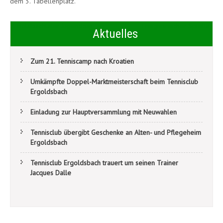
dem 3. Tabellenplatz.
Beitragsnavigation
5. Goldbachtaler Jugendcup
Ereignisreicher Spieltag
Aktuelles
Zum 21. Tenniscamp nach Kroatien
Umkämpfte Doppel-Marktmeisterschaft beim Tennisclub
Ergoldsbach
Einladung zur Hauptversammlung mit Neuwahlen
Tennisclub übergibt Geschenke an Alten- und Pflegeheim
Ergoldsbach
Tennisclub Ergoldsbach trauert um seinen Trainer
Jacques Dalle