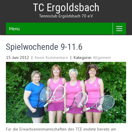
Skip
TC Ergoldsbach
to
content
Tennisclub Ergoldsbach 70 e.V.
Menü
Spielwochende 9-11.6
15. Juni 2012
|
Keine Kommentare
| Kategorie:
Allgemein
Für die Erwachsenenmannschaften des TCE endete bereits am