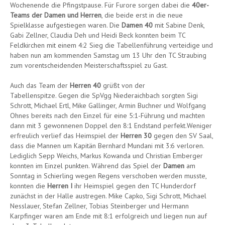
Wochenende die Pfingstpause. Für Furore sorgen dabei die
40er-
Teams der Damen und Herren
, die beide erst in die neue
Spielklasse aufgestiegen waren. Die
Damen 40
mit Sabine Denk,
Gabi Zellner, Claudia Deh und Heidi Beck konnten beim TC
Feldkirchen mit einem 4:2 Sieg die Tabellenführung verteidige und
haben nun am kommenden Samstag um 13 Uhr den TC Straubing
zum vorentscheidenden Meisterschaftsspiel zu Gast.
Auch das Team der
Herren 40
grüßt von der
Tabellenspitze. Gegen die SpVgg Niederaichbach sorgten Sigi
Schrott, Michael Ertl, Mike Gallinger, Armin Buchner und Wolfgang
Ohnes bereits nach den Einzel für eine 5:1-Führung und machten
dann mit 3 gewonnenen Doppel den 8:1 Endstand perfekt.Weniger
erfreulich verlief das Heimspiel der
Herren 30
gegen den SV Saal,
dass die Mannen um Kapitän Bernhard Mundani mit 3:6 verloren.
Lediglich Sepp Weichs, Markus Kowanda und Christian Emberger
konnten im Einzel punkten. Während das Spiel der
Damen
am
Sonntag in Schierling wegen Regens verschoben werden musste,
konnten die
Herren I
ihr Heimspiel gegen den TC Hunderdorf
zunächst in der Halle austregen. Mike Capko, Sigi Schrott, Michael
Nesslauer, Stefan Zellner, Tobias Steinberger und Hermann
Karpfinger waren am Ende mit 8:1 erfolgreich und liegen nun auf