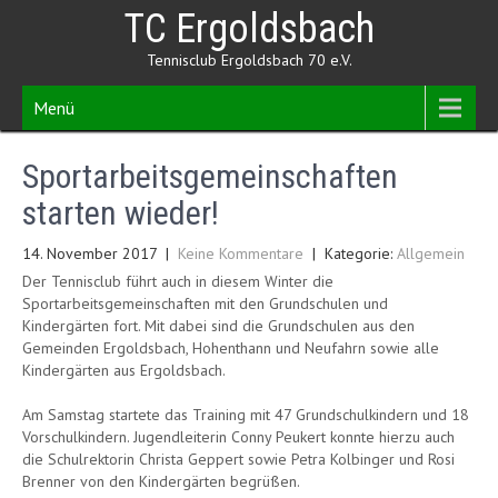
Skip
TC Ergoldsbach
to
content
Tennisclub Ergoldsbach 70 e.V.
Menü
Sportarbeitsgemeinschaften
starten wieder!
14. November 2017
|
Keine Kommentare
| Kategorie:
Allgemein
Der Tennisclub führt auch in diesem Winter die
Sportarbeitsgemeinschaften mit den Grundschulen und
Kindergärten fort. Mit dabei sind die Grundschulen aus den
Gemeinden Ergoldsbach, Hohenthann und Neufahrn sowie alle
Kindergärten aus Ergoldsbach.
Am Samstag startete das Training mit 47 Grundschulkindern und 18
Vorschulkindern. Jugendleiterin Conny Peukert konnte hierzu auch
die Schulrektorin Christa Geppert sowie Petra Kolbinger und Rosi
Brenner von den Kindergärten begrüßen.