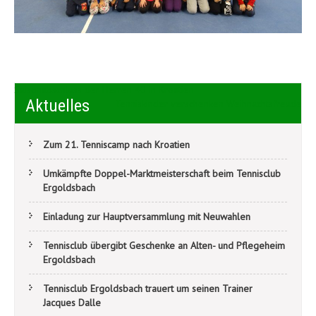
Beitragsnavigation
Saisonabschluss der Herren 40 in Kroatien
Aktuelles
Tenniskinder verschenken Weihnachtsfreude
Zum 21. Tenniscamp nach Kroatien
Umkämpfte Doppel-Marktmeisterschaft beim Tennisclub
Ergoldsbach
Einladung zur Hauptversammlung mit Neuwahlen
Tennisclub übergibt Geschenke an Alten- und Pflegeheim
Ergoldsbach
Tennisclub Ergoldsbach trauert um seinen Trainer
Jacques Dalle