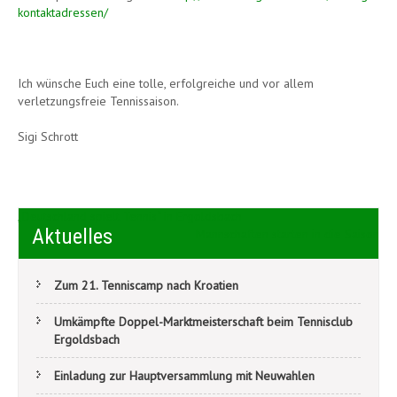
kontaktadressen/
Ich wünsche Euch eine tolle, erfolgreiche und vor allem
verletzungsfreie Tennissaison.
Sigi Schrott
Beitragsnavigation
„Deutschland spielt Tennis“ in Ergoldsbach
Aktuelles
Mannschaften starten in die Saison
Zum 21. Tenniscamp nach Kroatien
Umkämpfte Doppel-Marktmeisterschaft beim Tennisclub
Ergoldsbach
Einladung zur Hauptversammlung mit Neuwahlen