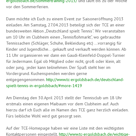
ergoldsbach.de/sommertraining-2013/
und läuft bis zu der Woche
vor den Sommerferien.
Dann möchte ich Euch zu einem Event zur Saisoneröffnung 2013
einladen. Am Samstag, 27.04.2013 beteiligt sich der TCE an einer
bundesweiten Aktion „Deutschland spielt Tennis“. Wir veranstalten
um 10 Uhr im Clubheim einen „Tennisflohmarkt“, wo gebrauchte
Tennissachen (Schläger, Schuhe, Bekleidung etc) …vorrangig für
Kinder und Jugendliche… gekauft und verkauft werden können. Ab
11 Uhr organisieren wir dann ein Gaudi-Kleinfeld-Doppel-Turnier
für Jedermann. Egal ob Mitglied oder nicht, groß oder klein, alt
oder jung, jeder kann teilnehmen. Der Spaß steht hier im
Vordergrund. Kuchenspenden werden gerne
entgegengenommen.
http://www.tc-ergoldsbach.de/deutschland-
spielt-tennis-in-ergoldsbach/#more-1419
Am Dienstag den 30.April 2013 stellt der Tennisclub um 18 Uhr
erstmals einen eigenen Maibaum vor dem Clubheim auf. Auch
hierzu darf ich Euch alle im Namen des TCE ganz herzlich einladen.
Fürs leibliche Wohl wird gut gesorgt sein.
Auf der TCE-Homepage haben wir eine Liste mit den wichtigsten
Kontaktpersonen eingestellt.
http://www.tc-ergoldsbach.de/wichtige-